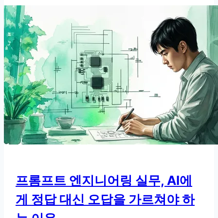
확
신
오
답
을
해
결
하
는
프
롬
프
트
엔
프롬프트 엔지니어링 실무, AI에
지
게 정답 대신 오답을 가르쳐야 하
니
어