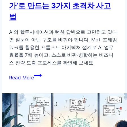
가’로 만드는 3가지 초격차 사고
엔
지
법
니
어
AI의 할루시네이션과 뻔한 답변으로 고민하고 있다
링
면 질문이 아닌 구조를 바꿔야 합니다. MoT 프레임
전
워크를 활용한 프롬프트 아키텍처 설계로 AI 업무
략
효율을 7배 높이고, 스스로 비판·병합하는 비즈니
스 전략 도출 프로세스를 확인해 보세요.
단
Read More
순
질
문
은
그
만: