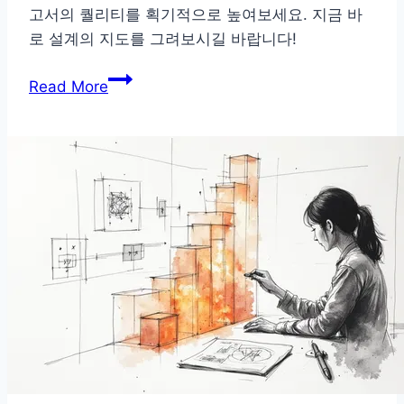
고서의 퀄리티를 획기적으로 높여보세요. 지금 바
로 설계의 지도를 그려보시길 바랍니다!
“질
Read More
문
이
아
니
라
설
계
다”
전
문
가
의
AI