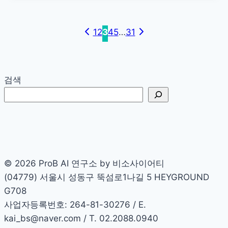
프
Page
트
작
Previous
navigation
Next
1
2
3
4
5
…
31
성
Page
Page
법:
‘답’이
검색
아
니
라
‘생
각’을
설
© 2026 ProB AI 연구소 by 비소사이어티
계
(04779) 서울시 성동구 뚝섬로1나길 5 HEYGROUND
해
G708
성
사업자등록번호: 264-81-30276 / E.
능
kai_bs@naver.com / T. 02.2088.0940
200%