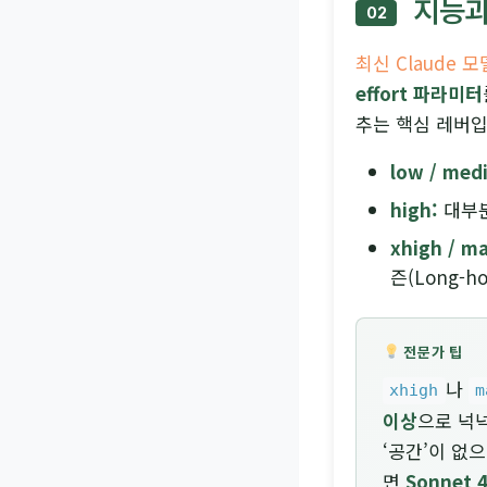
지능과 
02
최신 Claude 모델(
effort 파라미터
추는 핵심 레버입
low / med
high:
대부분
xhigh / m
즌(Long-h
전문가 팁
나
xhigh
m
이상
으로 넉
‘공간’이 없
면
Sonnet 4