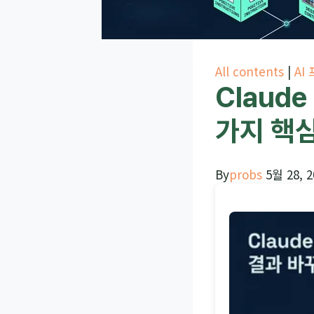
All contents
|
AI
Claud
가지 핵
By
probs
5월 28, 2