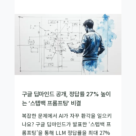
꾸
GPT
는
보
법
안
사
고
막
으
려
면?
논
리
구글 딥마인드 공개, 정답률 27% 높이
로
는 ‘스텝백 프롬프팅’ 비결
무
복잡한 문제에서 AI가 자꾸 환각을 일으키
장
나요? 구글 딥마인드가 발표한 ‘스텝백 프
한
롬프팅’을 통해 LLM 정답률을 최대 27%
가