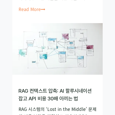
RaR
Read More
프
롬
프
트:
질
문
재
구
성
하
나
RAG 컨텍스트 압축: AI 할루시네이션
로
잡고 API 비용 30배 아끼는 법
AI
RAG 시스템의 ‘Lost in the Middle’ 문제
할