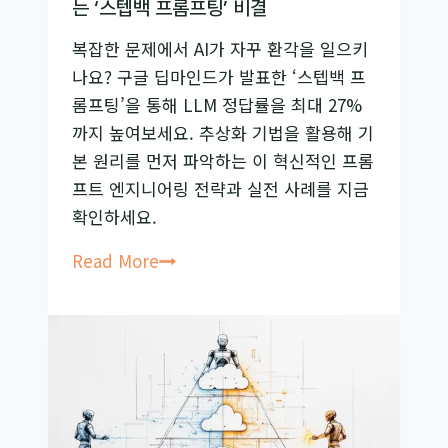
는 ‘스텝백 프롬프팅’ 비결
무
복잡한 문제에서 AI가 자꾸 환각을 일으키
장
나요? 구글 딥마인드가 발표한 ‘스텝백 프
한
롬프팅’을 통해 LLM 정답률을 최대 27%
가
까지 높여보세요. 추상화 기법을 활용해 기
드
본 원리를 먼저 파악하는 이 혁신적인 프롬
레
프트 엔지니어링 전략과 실전 사례를 지금
일
확인하세요.
R²-
Guard
구
Read More
총
글
정
딥
리
마
인
드
공