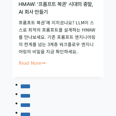
27%
HMAW: ‘프롬프트 복권’ 시대의 종말,
높
AI 회사 만들기
이
프롬프트 복권’에 지치셨나요? LLM이 스
는
스로 최적의 프롬프트를 설계하는 HMAW
‘스
를 만나보세요. 기존 프롬프트 엔지니어링
텝
의 한계를 넘는 3계층 워크플로우 엔지니
백
어링의 비밀을 지금 확인하세요.
프
롬
HMAW:
Read More
프
‘프
팅’
롬
비
프
결
트
복
권’
시