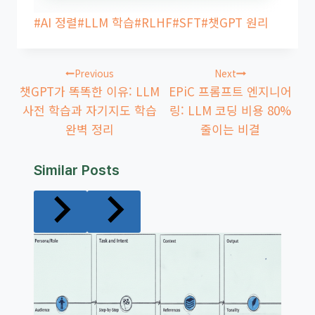
Post
#
AI 정렬
#
LLM 학습
#
RLHF
#
SFT
#
챗GPT 원리
Tags:
글
Previous
Next
탐
챗GPT가 똑똑한 이유: LLM
EPiC 프롬프트 엔지니어
색
사전 학습과 자기지도 학습
링: LLM 코딩 비용 80%
완벽 정리
줄이는 비결
Similar Posts