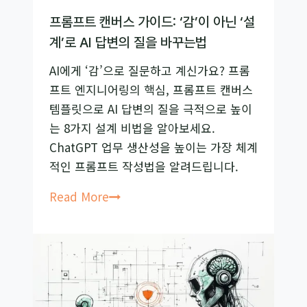
네
프롬프트 캔버스 가이드: ‘감’이 아닌 ‘설
이
계’로 AI 답변의 질을 바꾸는법
션
AI에게 ‘감’으로 질문하고 계신가요? 프롬
잡
프트 엔지니어링의 핵심, 프롬프트 캔버스
고
템플릿으로 AI 답변의 질을 극적으로 높이
API
는 8가지 설계 비법을 알아보세요.
비
ChatGPT 업무 생산성을 높이는 가장 체계
용
적인 프롬프트 작성법을 알려드립니다.
30
배
프
Read More
아
롬
끼
프
는
트
법
캔
버