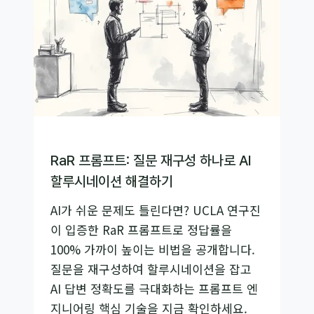
결
트
복
권’
시
대
의
종
말,
RaR 프롬프트: 질문 재구성 하나로 AI
AI
할루시네이션 해결하기
회
AI가 쉬운 문제도 틀린다면? UCLA 연구진
사
이 입증한 RaR 프롬프트로 정답률을
만
100% 가까이 높이는 비법을 공개합니다.
들
질문을 재구성하여 할루시네이션을 잡고
기
AI 답변 정확도를 극대화하는 프롬프트 엔
지니어링 핵심 기술을 지금 확인하세요.