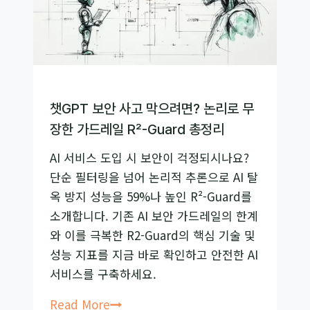
스
가
이
드:
‘감’이
아
챗GPT 보안 사고 막으려면? 논리로 무
닌
장한 가드레일 R²-Guard 총정리
‘설
AI 서비스 도입 시 보안이 걱정되시나요?
계’로
단순 필터링을 넘어 논리적 추론으로 AI 탈
AI
옥 방지 성능을 59%나 높인 R²-Guard를
답
소개합니다. 기존 AI 보안 가드레일의 한계
변
와 이를 극복한 R2-Guard의 핵심 기술 및
의
성능 지표를 지금 바로 확인하고 안전한 AI
질
서비스를 구축하세요.
을
바
챗
Read More