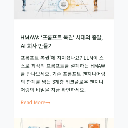
개,
정
답
률
27%
HMAW: ‘프롬프트 복권’ 시대의 종말,
높
AI 회사 만들기
이
프롬프트 복권’에 지치셨나요? LLM이 스
는
스로 최적의 프롬프트를 설계하는 HMAW
‘스
를 만나보세요. 기존 프롬프트 엔지니어링
텝
의 한계를 넘는 3계층 워크플로우 엔지니
백
어링의 비밀을 지금 확인하세요.
프
롬
HMAW:
Read More
프
‘프
팅’
롬
비
프