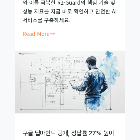
와 이를 극복한 R2-Guard의 핵심 기술 및
의
성능 지표를 지금 바로 확인하고 안전한 AI
질
서비스를 구축하세요.
을
바
챗
Read More
꾸
GPT
는
보
법
안
사
고
막
으
려
면?
논
리
구글 딥마인드 공개, 정답률 27% 높이
로