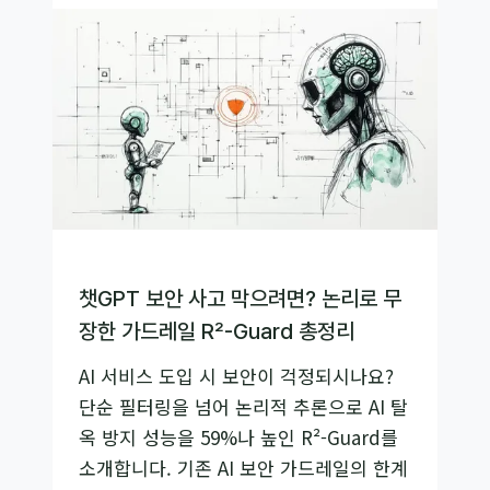
프
트
캔
버
스
가
이
드:
‘감’이
아
챗GPT 보안 사고 막으려면? 논리로 무
닌
장한 가드레일 R²-Guard 총정리
‘설
AI 서비스 도입 시 보안이 걱정되시나요?
계’로
단순 필터링을 넘어 논리적 추론으로 AI 탈
AI
옥 방지 성능을 59%나 높인 R²-Guard를
답
소개합니다. 기존 AI 보안 가드레일의 한계
변