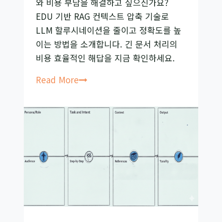
와 비용 부담을 해결하고 싶으신가요?
루
EDU 기반 RAG 컨텍스트 압축 기술로
시
LLM 할루시네이션을 줄이고 정확도를 높
네
이는 방법을 소개합니다. 긴 문서 처리의
이
비용 효율적인 해답을 지금 확인하세요.
션
해
RAG
Read More
결
컨
하
텍
기
스
트
압
축:
AI
할
루
시