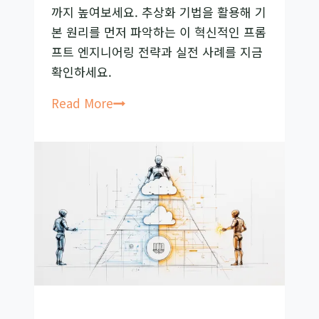
까지 높여보세요. 추상화 기법을 활용해 기
드
본 원리를 먼저 파악하는 이 혁신적인 프롬
레
프트 엔지니어링 전략과 실전 사례를 지금
일
확인하세요.
R²-
Guard
구
Read More
총
글
정
딥
리
마
인
드
공
개,
정
답
률