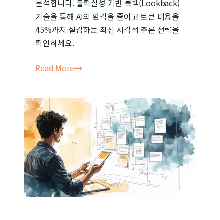
분석합니다. 불확실성 기반 룩백(Lookback)
기술을 통해 AI의 환각을 줄이고 토큰 비용을
45%까지 절감하는 최신 시각적 추론 전략을
확인하세요.
비전
Read More
언어
모델
(LVLM)
성능
최적화:
토큰
비용
줄이는
‘룩백
(Lookback)’
기술