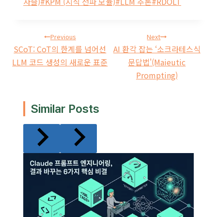
Tags:
사슬)
#
KPM (지식 전파 모듈)
#
LLM 추론
#
RDOLT
글
Previous
Next
SCoT: CoT의 한계를 넘어선
AI 환각 잡는 ‘소크라테스식
탐색
LLM 코드 생성의 새로운 표준
문답법'(Maieutic
Prompting)
Similar Posts