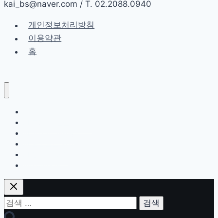
가
kai_bs@naver.com / T. 02.2088.0940
지
개인정보처리방침
원
이용약관
칙
홈
과
4
가
지
고
홈
급
AI 교육 및 컨설팅 제공
전
AI 콘텐츠 마케팅
AI 프롬프트 활용
략
AI 업무 자동화
All contents
검
색: