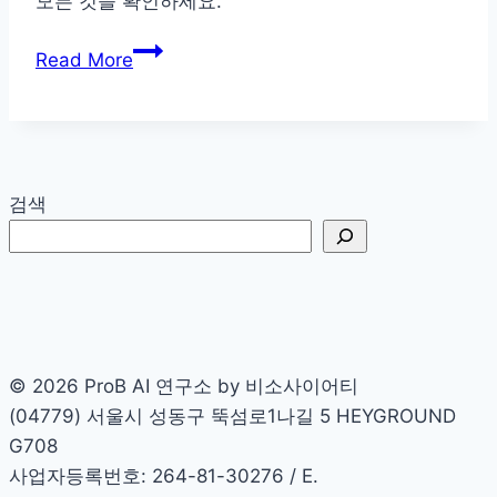
모든 것을 확인하세요.
영
역
프
Read More
으
롬
로
프
트
엔
지
검색
니
어
링
완
벽
가
© 2026 ProB AI 연구소 by 비소사이어티
이
(04779) 서울시 성동구 뚝섬로1나길 5 HEYGROUND
드:
G708
5
사업자등록번호: 264-81-30276 / E.