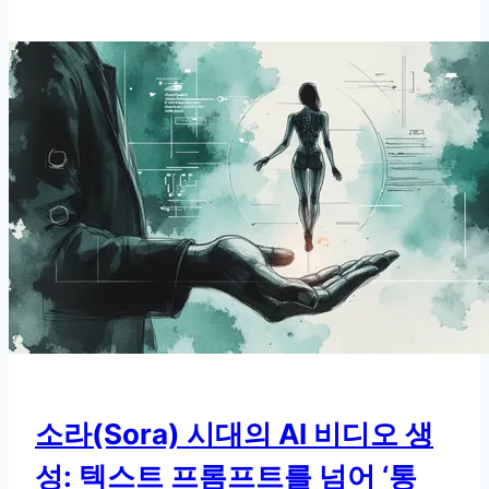
프
롬
프
트
엔
지
니
어
링,
결
과
바
꾸
는
6
소라(Sora) 시대의 AI 비디오 생
가
성: 텍스트 프롬프트를 넘어 ‘통
지