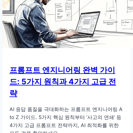
비
디
오
생
성:
텍
스
트
프
프롬프트 엔지니어링 완벽 가이
롬
드: 5가지 원칙과 4가지 고급 전
프
트
략
를
넘
AI 응답 품질을 극대화하는 프롬프트 엔지니어링 A
어
to Z 가이드. 5가지 핵심 원칙부터 ‘사고의 연쇄’ 등
‘통
4가지 고급 프롬프트 전략까지, AI 최적화를 위한
제’의