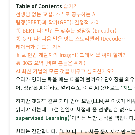
Table of Contents
숨기기
선생님 없는 교실: 스스로 공부하는 AI
탐정(BERT)과 작가(GPT): 결정적 차이
① BERT 파: 빈칸을 맞추는 명탐정 (Encoder)
② GPT 파: 다음 말을 잇는 스토리텔러 (Decoder)
데이터가 만드는 기적
👨‍💻 현업 개발자의 Insight: 그래서 뭘 써야 할까?
🎁 30초 요약 (바쁜 분들을 위해)
AI 최신 기법의 모든 것을 배우고 싶으신가요?
우리가 영어를 배울 때를 떠올려 볼까요? 단어장을 외우
어, 정답은 A야”라고 알려주죠. 이걸 AI 용어로는
‘지도 
하지만 챗GPT 같은 거대 언어 모델(LLM)은 이렇게 
읽어야 하는데, 그걸 일일이 채점해 줄 선생님은 없으니까
supervised Learning)’
이라는 독한 방식을 택합니다
원리는 간단합니다.
“데이터 그 자체를 문제지로 만드는