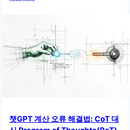
가
멍
청
해
지
는
이
유,
프
롬
프
트
엔
지
니
챗GPT 계산 오류 해결법: CoT 대
어
링