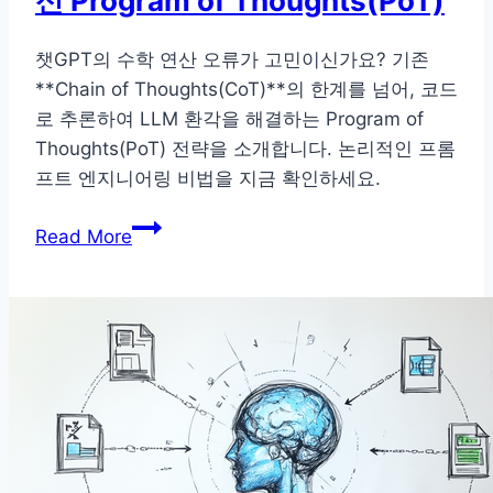
신 Program of Thoughts(PoT)
3
가
챗GPT의 수학 연산 오류가 고민이신가요? 기존
지
**Chain of Thoughts(CoT)**의 한계를 넘어, 코드
전
로 추론하여 LLM 환각을 해결하는 Program of
략
Thoughts(PoT) 전략을 소개합니다. 논리적인 프롬
으
프트 엔지니어링 비법을 지금 확인하세요.
로
챗
완
Read More
GPT
벽
계
해
산
결
오
류
해
결
법: