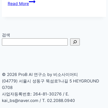
LangChain
드
Read More
보
다
쉬
운
LLM
검색
에
이
전
트,
핵
심
© 2026 ProB AI 연구소 by 비소사이어티
워
(04779) 서울시 성동구 뚝섬로1나길 5 HEYGROUND
크
G708
플
사업자등록번호: 264-81-30276 / E.
로
kai_bs@naver.com / T. 02.2088.0940
우