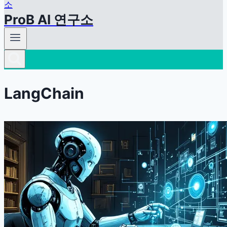
ProB AI 연구소
LangChain