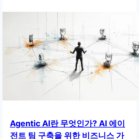
RAG
완
벽
가
이
드:
AI
를
‘사
서’에
서
‘전
략
가’로
만
Agentic AI란 무엇인가? AI 에이
드
전트 팀 구축을 위한 비즈니스 가
는