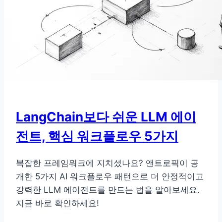
AI
에
이
전
트
팀
구
축
을
LangChain보다 쉬운 LLM 에이
위
전트, 핵심 워크플로우 5가지
한
비
즈
복잡한 프레임워크에 지치셨나요? 앤트로픽이 공
니
개한 5가지 AI 워크플로우 패턴으로 더 안정적이고
스
강력한 LLM 에이전트를 만드는 법을 알아보세요.
가
지금 바로 확인하세요!
이