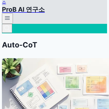
ProB AI 연구소
Auto-CoT