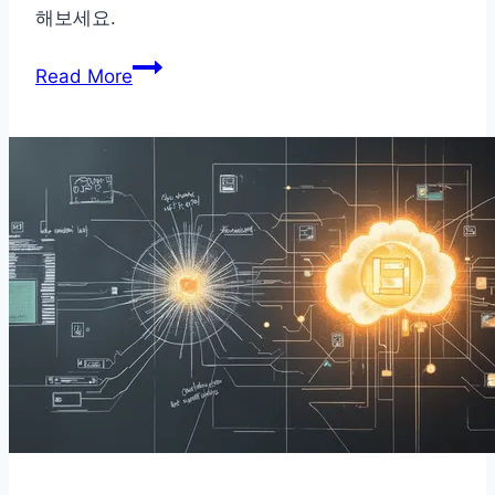
해보세요.
Bias
Read More
Prompting:
CoT
보
다
토
큰
비
용
아
끼
고
정
확
도