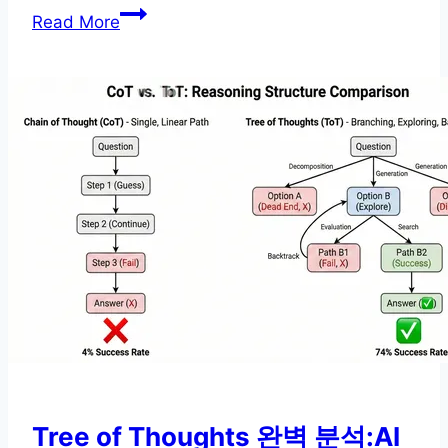
구
Read More
글
딥
마
인
드
유
추
프
롬
프
팅
가
이
드:
프
Tree of Thoughts 완벽 분석:AI
롬