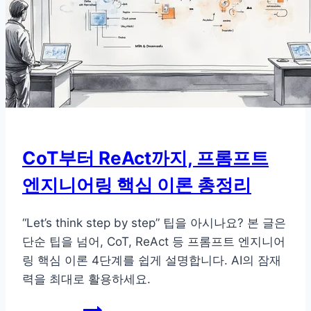
화,
OPRO
가
소
형
LLM
에
서
CoT부터 ReAct까지, 프롬프트
실
엔지니어링 핵심 이론 총정리
패
하
는
“Let’s think step by step” 팁을 아시나요? 본 글은
이
단순 팁을 넘어, CoT, ReAct 등 프롬프트 엔지니어
유
링 핵심 이론 4단계를 쉽게 설명합니다. AI의 잠재
력을 최대로 활용하세요.
CoT