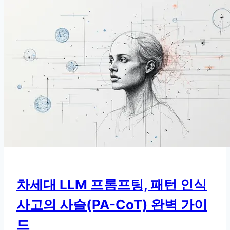
수
학
을
틀
릴
까?
LLM
추
론
능
력
3
단
차세대 LLM 프롬프팅, 패턴 인식
계
사고의 사슬(PA-CoT) 완벽 가이
진
화
드