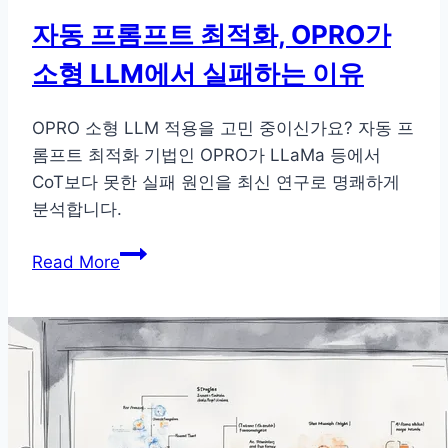
높
자동 프롬프트 최적화, OPRO가
이
소형 LLM에서 실패하는 이유
는
법
OPRO 소형 LLM 적용을 고민 중이신가요? 자동 프
롬프트 최적화 기법인 OPRO가 LLaMa 등에서
CoT보다 못한 실패 원인을 최신 연구로 명쾌하게
분석합니다.
자
Read More
동
프
롬
프
트
최
적