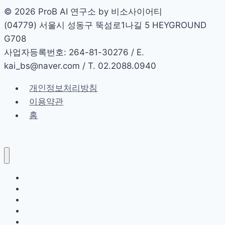
식
© 2026 ProB AI 연구소 by 비소사이어티
사
(04779) 서울시 성동구 뚝섬로1나길 5 HEYGROUND
고
G708
의
사업자등록번호: 264-81-30276 / E.
사
kai_bs@naver.com / T. 02.2088.0940
슬
개인정보처리방침
(PA-
이용약관
CoT)
홈
완
벽
가
이
드
홈
AI 교육 및 컨설팅 제공
AI 콘텐츠 마케팅
AI 프롬프트 활용
AI 업무 자동화