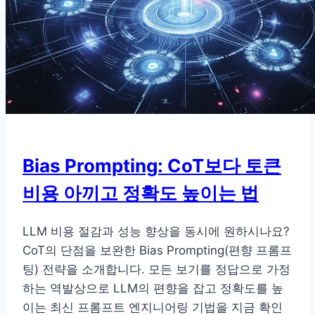
에
게
‘생
각’을
심
는
법
Bias Prompting: CoT보다 토큰
비용 아끼고 정확도 높이는 법
LLM 비용 절감과 성능 향상을 동시에 원하시나요?
CoT의 단점을 보완한 Bias Prompting(편향 프롬프
팅) 전략을 소개합니다. 모든 보기를 정답으로 가정
하는 역발상으로 LLM의 편향을 잡고 정확도를 높
이는 최신 프롬프트 엔지니어링 기법을 지금 확인