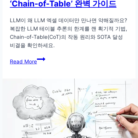
‘Chain-of-Table’ 완벽 가이드
이
론
총
LLM이 왜 LLM 엑셀 데이터만 만나면 약해질까요?
정
복잡한 LLM 테이블 추론의 한계를 깬 획기적 기법,
리
Chain-of-Table(CoT)의 작동 원리와 SOTA 달성
비결을 확인하세요.
LLM
Read More
테
이
블
추
론
한
계
돌
파!