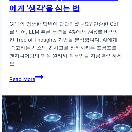
에게 ‘생각’을 심는 법
프
트
엔
GPT의 엉뚱한 답변이 답답하셨나요? 단순한 CoT
지
를 넘어, LLM 추론 능력을 4%에서 74%로 비약시
니
킨 Tree of Thoughts 기법을 분석합니다. AI에게
어
‘숙고하는 시스템 2’ 사고를 장착시키는 프롬프트
링
엔지니어링의 핵심 원리와 적용법을 지금 확인하세
필
요.
수
Tree
템
Read More
of
플
Thoughts
릿
완
벽
분
석:AI