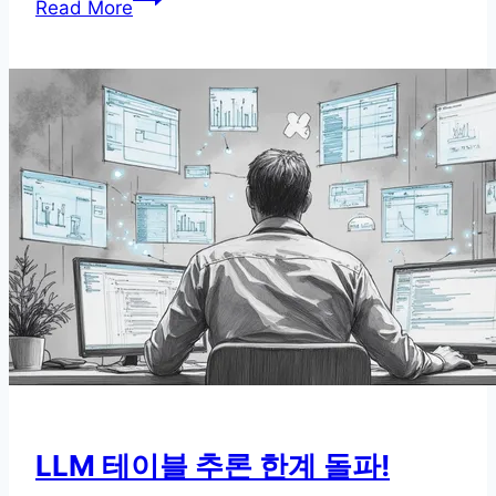
Read More
부
터
ReAct
까
지,
프
롬
프
트
엔
지
니
어
링
핵
LLM 테이블 추론 한계 돌파!
심