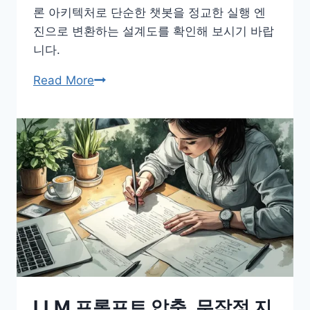
론 아키텍처로 단순한 챗봇을 정교한 실행 엔
엔
진으로 변환하는 설계도를 확인해 보시기 바랍
지
니다.
니
어
복
Read More
링
잡
한
업
무
를
해
결
하
는
LLM
프
LLM 프롬프트 압축, 무작정 지
롬