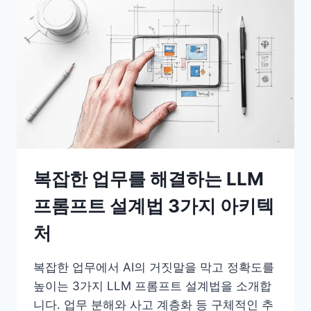
질
문
은
그
만,
조
직
의
무
복잡한 업무를 해결하는 LLM
기
가
프롬프트 설계법 3가지 아키텍
되
처
는
프
복잡한 업무에서 AI의 거짓말을 막고 정확도를
롬
높이는 3가지 LLM 프롬프트 설계법을 소개합
프
니다. 업무 분해와 사고 계층화 등 구체적인 추
트