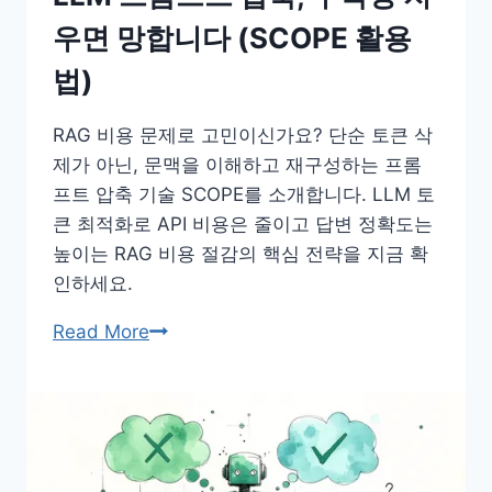
프
우면 망합니다 (SCOPE 활용
트
법)
설
계
RAG 비용 문제로 고민이신가요? 단순 토큰 삭
법
제가 아닌, 문맥을 이해하고 재구성하는 프롬
3
프트 압축 기술 SCOPE를 소개합니다. LLM 토
가
큰 최적화로 API 비용은 줄이고 답변 정확도는
지
높이는 RAG 비용 절감의 핵심 전략을 지금 확
아
인하세요.
키
텍
LLM
Read More
처
프
롬
프
트
압