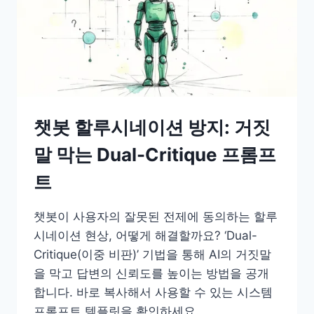
축,
무
작
정
지
우
챗봇 할루시네이션 방지: 거짓
면
망
말 막는 Dual-Critique 프롬프
합
트
니
다
챗봇이 사용자의 잘못된 전제에 동의하는 할루
(SCOPE
시네이션 현상, 어떻게 해결할까요? ‘Dual-
활
Critique(이중 비판)’ 기법을 통해 AI의 거짓말
용
을 막고 답변의 신뢰도를 높이는 방법을 공개
법)
합니다. 바로 복사해서 사용할 수 있는 시스템
프롬프트 템플릿을 확인하세요.