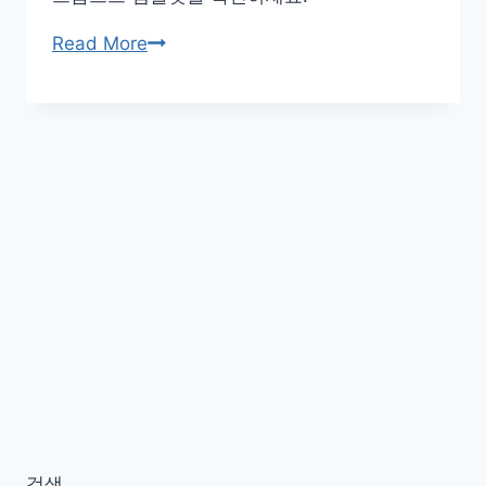
챗
Read More
봇
할
루
시
네
이
션
방
지:
거
짓
말
막
는
Dual-
검색