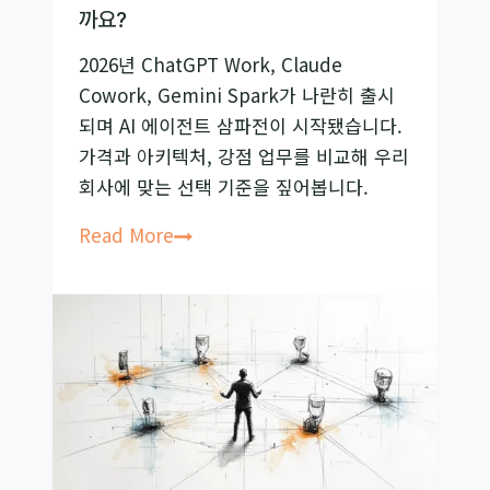
어
까요?
링
2026년 ChatGPT Work, Claude
핵
Cowork, Gemini Spark가 나란히 출시
심
되며 AI 에이전트 삼파전이 시작됐습니다.
이
가격과 아키텍처, 강점 업무를 비교해 우리
론
회사에 맞는 선택 기준을 짚어봅니다.
총
정
AI
Read More
리
에
이
전
트
비
교,
ChatGPT·Claude·Gemini
뭘