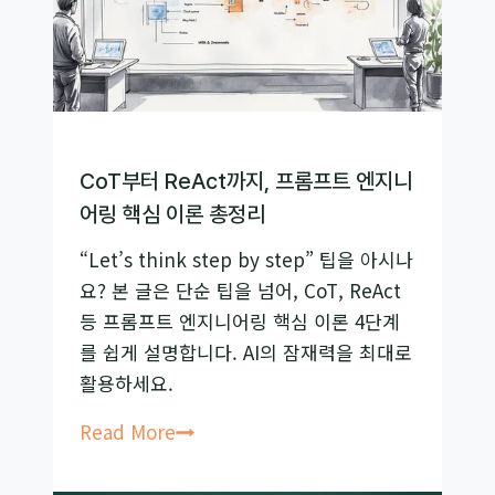
지,
‘성
실
한
직
원’부
CoT부터 ReAct까지, 프롬프트 엔지니
터
어링 핵심 이론 총정리
챙
“Let’s think step by step” 팁을 아시나
겨
요? 본 글은 단순 팁을 넘어, CoT, ReAct
야
등 프롬프트 엔지니어링 핵심 이론 4단계
하
를 쉽게 설명합니다. AI의 잠재력을 최대로
는
활용하세요.
이
유
CoT
Read More
부
터