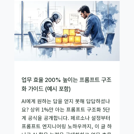
란
무
엇
인
가?
AI
에
이
전
트
업무 효율 200% 높이는 프롬프트 구조
팀
화 가이드 (예시 포함)
구
AI에게 원하는 답을 얻지 못해 답답하셨나
축
요? 상위 1%만 아는 프롬프트 구조화 5단
을
계 공식을 공개합니다. 페르소나 설정부터
위
프롬프트 엔지니어링 노하우까지, 이 글 하
한