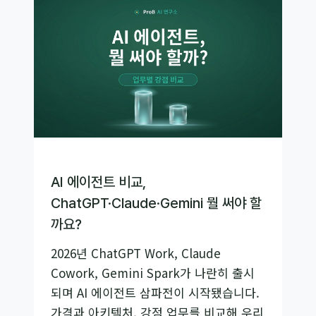
ReAct
까
지,
프
롬
프
트
엔
지
AI 에이전트 비교,
니
ChatGPT·Claude·Gemini 뭘 써야 할
어
까요?
링
2026년 ChatGPT Work, Claude
핵
Cowork, Gemini Spark가 나란히 출시
심
되며 AI 에이전트 삼파전이 시작됐습니다.
이
가격과 아키텍처, 강점 업무를 비교해 우리
론