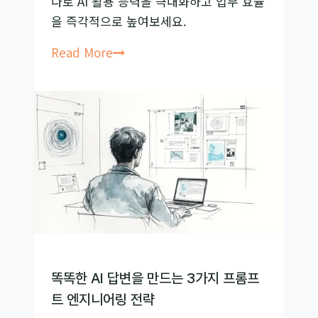
나로 AI 활용 능력을 극대화하고 업무 효율
비
을 즉각적으로 높여보세요.
즈
니
업
Read More
스
무
가
효
이
율
드
200%
높
이
는
프
롬
프
트
똑똑한 AI 답변을 만드는 3가지 프롬프
구
트 엔지니어링 전략
조