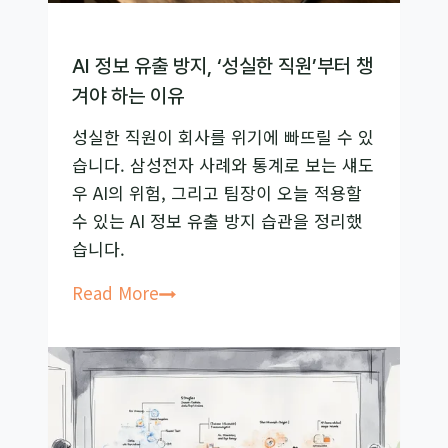
는
3
가
AI 정보 유출 방지, ‘성실한 직원’부터 챙
지
겨야 하는 이유
프
성실한 직원이 회사를 위기에 빠뜨릴 수 있
롬
습니다. 삼성전자 사례와 통계로 보는 섀도
프
우 AI의 위험, 그리고 팀장이 오늘 적용할
트
수 있는 AI 정보 유출 방지 습관을 정리했
엔
습니다.
지
니
AI
Read More
어
정
링
보
전
유
략
출
방