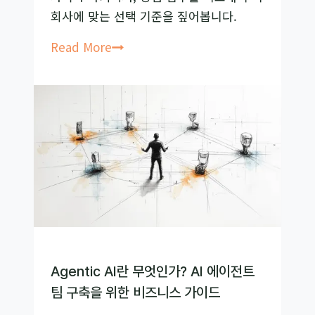
회사에 맞는 선택 기준을 짚어봅니다.
총
정
AI
Read More
리
에
이
전
트
비
교,
ChatGPT·Claude·Gemini
뭘
써
야
할
Agentic AI란 무엇인가? AI 에이전트
까
팀 구축을 위한 비즈니스 가이드
요?