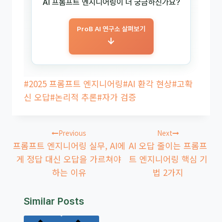
AI 프롬프트 엔지니어링이 더 궁금하신가요?
ProB AI 연구소 살펴보기
→
Post
#
2025 프롬프트 엔지니어링
#
AI 환각 현상
#
고확
Tags:
신 오답
#
논리적 추론
#
자가 검증
글
Previous
Next
탐
프롬프트 엔지니어링 실무, AI에
AI 오답 줄이는 프롬프
색
게 정답 대신 오답을 가르쳐야
트 엔지니어링 핵심 기
하는 이유
법 2가지
Similar Posts