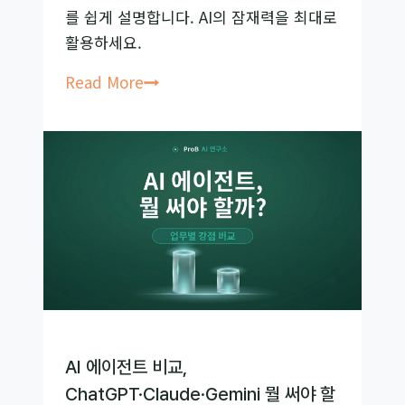
를 쉽게 설명합니다. AI의 잠재력을 최대로
활용하세요.
CoT
Read More
부
터
ReAct
까
지,
프
롬
프
트
엔
지
AI 에이전트 비교,
니
ChatGPT·Claude·Gemini 뭘 써야 할