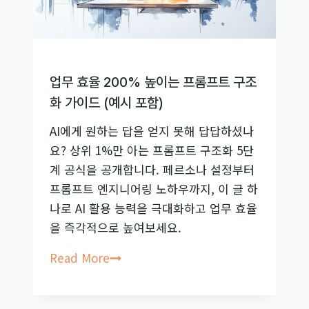
에
이
전
트
업무 효율 200% 높이는 프롬프트 구조
팀
화 가이드 (예시 포함)
구
AI에게 원하는 답을 얻지 못해 답답하셨나
축
요? 상위 1%만 아는 프롬프트 구조화 5단
을
계 공식을 공개합니다. 페르소나 설정부터
위
프롬프트 엔지니어링 노하우까지, 이 글 하
한
나로 AI 활용 능력을 극대화하고 업무 효율
비
을 즉각적으로 높여보세요.
즈
니
업
Read More
스
무
가
효
이