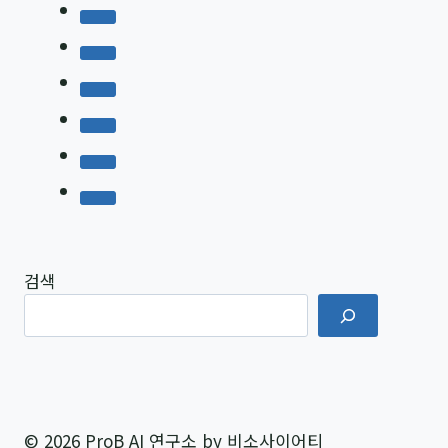
율
드
200%
높
이
는
프
롬
프
트
구
검색
조
화
가
이
드
(예
© 2026 ProB AI 연구소 by 비소사이어티