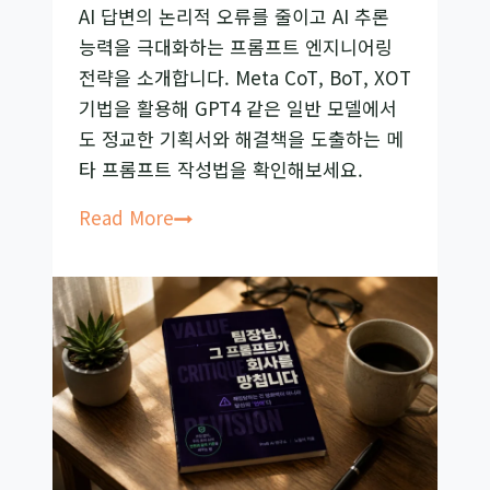
AI 답변의 논리적 오류를 줄이고 AI 추론
화
능력을 극대화하는 프롬프트 엔지니어링
가
전략을 소개합니다. Meta CoT, BoT, XOT
이
기법을 활용해 GPT4 같은 일반 모델에서
드
도 정교한 기획서와 해결책을 도출하는 메
(예
타 프롬프트 작성법을 확인해보세요.
시
포
똑
Read More
함)
똑
한
AI
답
변
을
만
드