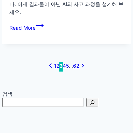
다. 이제 결과물이 아닌 AI의 사고 과정을 설계해 보
세요.
비
Read More
용
은
81%
Page
줄
이
Previous
navigation
Next
1
2
3
4
5
…
62
고
Page
Page
정
확
검색
도
높
이
는
자