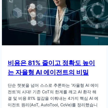
AI
에
이
전
트
최
적
화
프
비용은 81% 줄이고 정확도 높이
레
는 자율형 AI 에이전트의 비밀
임
워
크
단순 챗봇을 넘어 스스로 추론하는 ‘자율형 AI 에이
AFLOW
전트’의 시대! 기존 CoT의 한계를 깨고 AI 환각 해
분
결 및 비용 81% 절감을 이뤄내는 4가지 핵심 AI 에
석
이전트 원리(AoT, AutoTool, CoVe)를 정리했습니