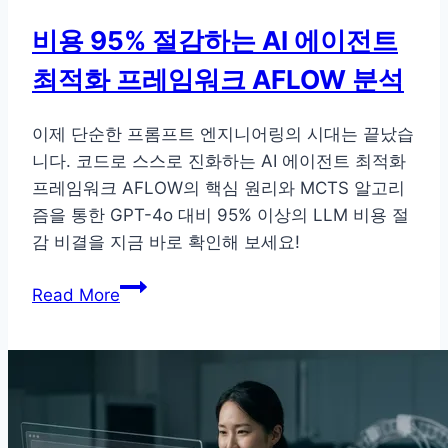
엔
비용 95% 절감하는 AI 에이전트
지
최적화 프레임워크 AFLOW 분석
니
어
링
이제 단순한 프롬프트 엔지니어링의 시대는 끝났습
비
니다. 코드로 스스로 진화하는 AI 에이전트 최적화
법
프레임워크 AFLOW의 핵심 원리와 MCTS 알고리
즘을 통한 GPT-4o 대비 95% 이상의 LLM 비용 절
감 비결을 지금 바로 확인해 보세요!
비
Read More
용
95%
절
감
하
는