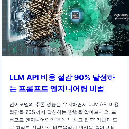
의
핵
심:
완
벽
한
프
롬
프
트
LLM API 비용 절감 90% 달성하
인
는 프롬프트 엔지니어링 비법
젝
션
방
언어모델의 추론 성능은 유지하면서 LLM API 비용
어
절감을 90%까지 달성하는 방법을 알아보세요. 프
실
롬프트 엔지니어링의 핵심인 ‘사고 압축’ 기법과 토
전
큰 최적화 전략으로 비효율적인 연산을 줄이고 비