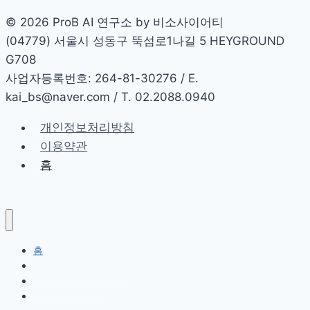
율
© 2026 ProB AI 연구소 by 비소사이어티
형
(04779) 서울시 성동구 뚝섬로1나길 5 HEYGROUND
AI
G708
에
사업자등록번호: 264-81-30276 / E.
이
kai_bs@naver.com / T. 02.2088.0940
전
트
개인정보처리방침
의
이용약관
비
홈
밀
홈
AI 교육 및 컨설팅 제공
AI 콘텐츠 마케팅
AI 프롬프트 활용