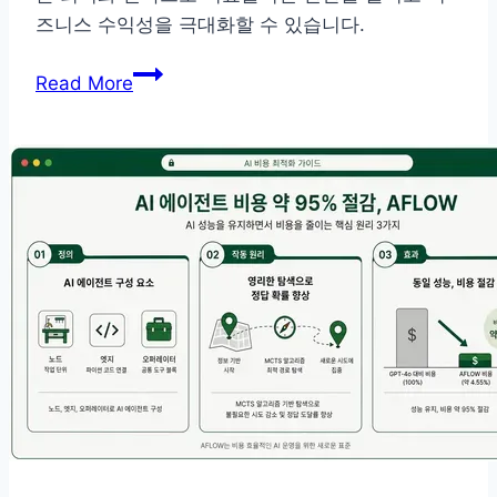
가
즈니스 수익성을 극대화할 수 있습니다.
이
LLM
드
Read More
API
비
용
절
감
90%
달
성
하
는
프
롬
프
트