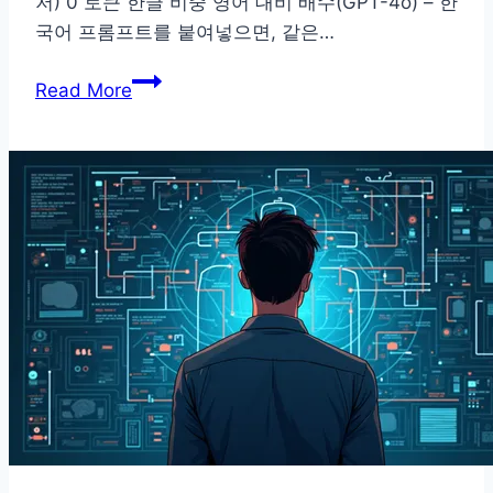
저) 0 토큰 한글 비중 영어 대비 배수(GPT-4o) – 한
국어 프롬프트를 붙여넣으면, 같은…
웹
Read More
토
큰
계
산
기