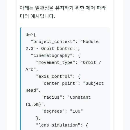
아래는 일관성을 유지하기 위한 제어 파라
미터 예시입니다.
de>{

  "project_context": "Module 
2.3 - Orbit Control",

  "cinematography": {

    "movement_type": "Orbit / 
Arc",

    "axis_control": {

      "center_point": "Subject 
Head",

      "radius": "Constant 
(1.5m)",

      "degrees": "180"

    },

    "lens_simulation": {
