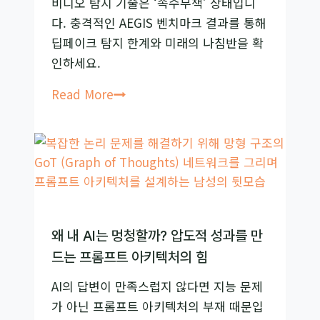
비디오 탐지 기술은 ‘속수무책’ 상태입니
석
윤
다. 충격적인 AEGIS 벤치마크 결과를 통해
리
딥페이크 탐지 한계와 미래의 나침반을 확
가
인하세요.
이
드:
AI
Read More
‘AI
비
편
디
향
오
완
탐
화
지,
프
‘속
롬
수
왜 내 AI는 멍청할까? 압도적 성과를 만
프
무
드는 프롬프트 아키텍처의 힘
트’와
책’
AI의 답변이 만족스럽지 않다면 지능 문제
자
상
가 아닌 프롬프트 아키텍처의 부재 때문입
가
태?