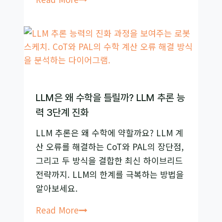
롬
프
트
엔
지
니
어
LLM은 왜 수학을 틀릴까? LLM 추론 능
링
력 3단계 진화
완
LLM 추론은 왜 수학에 약할까요? LLM 계
벽
산 오류를 해결하는 CoT와 PAL의 장단점,
가
그리고 두 방식을 결합한 최신 하이브리드
이
전략까지. LLM의 한계를 극복하는 방법을
드:
알아보세요.
15
가
LLM
Read More
지