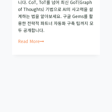
니다. CoT, ToT를 넘어 최신 GoT(Graph
수
Sora
of Thoughts) 기법으로 AI의 사고력을 설
정
도
계하는 법을 알아보세요. 구글 Gems를 활
템
속
용한 전략적 파트너 자동화 구축 팁까지 모
플
이
두 공개합니다.
릿
는
AEGIS
왜
Read More
충
내
격
AI
결
는
과
멍
청
할
까?
압
도
적