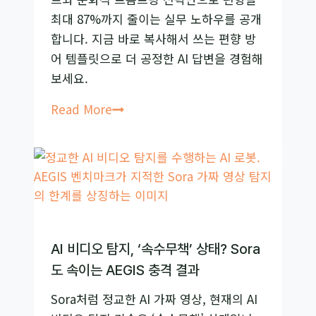
약
최대 87%까지 줄이는 실무 노하우를 공개
점,
합니다. 지금 바로 복사해서 쓰는 편향 방
긴
어 템플릿으로 더 공정한 AI 답변을 경험해
글
보세요.
생
성
모
Read More
능
델
력
재
벤
학
치
습
마
없
크
이
LONGPROC
끝
AI 비디오 탐지, ‘속수무책’ 상태? Sora
전
내
도 속이는 AEGIS 충격 결과
격
는
Sora처럼 정교한 AI 가짜 영상, 현재의 AI
분
AI