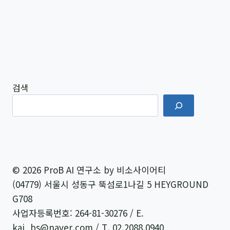
성
과
를
만
드
는
검색
프
롬
프
트
아
© 2026 ProB AI 연구소 by 비소사이어티
키
(04779) 서울시 성동구 뚝섬로1나길 5 HEYGROUND
텍
G708
처
사업자등록번호: 264-81-30276 / E.
의
kai_bs@naver.com / T. 02.2088.0940
힘