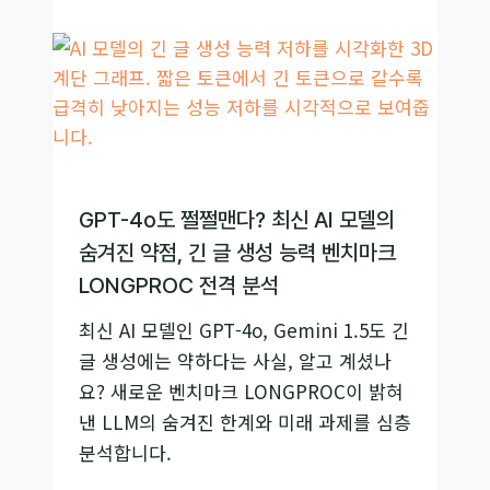
은
고
왜
급
수
기
학
술
을
SWOT
틀
분
릴
석
까?
GPT-4o도 쩔쩔맨다? 최신 AI 모델의
LLM
숨겨진 약점, 긴 글 생성 능력 벤치마크
추
LONGPROC 전격 분석
론
최신 AI 모델인 GPT-4o, Gemini 1.5도 긴
능
글 생성에는 약하다는 사실, 알고 계셨나
력
요? 새로운 벤치마크 LONGPROC이 밝혀
3
낸 LLM의 숨겨진 한계와 미래 과제를 심층
단
분석합니다.
계