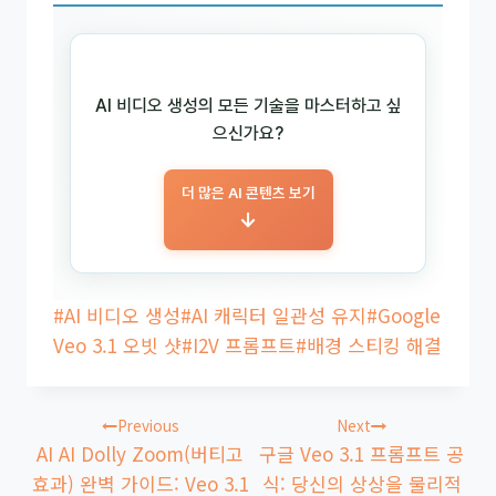
AI 비디오 생성의 모든 기술을 마스터하고 싶
으신가요?
더 많은 AI 콘텐츠 보기
→
Post
#
AI 비디오 생성
#
AI 캐릭터 일관성 유지
#
Google
Tags:
Veo 3.1 오빗 샷
#
I2V 프롬프트
#
배경 스티킹 해결
글
Previous
Next
탐
AI AI Dolly Zoom(버티고
구글 Veo 3.1 프롬프트 공
색
효과) 완벽 가이드: Veo 3.1
식: 당신의 상상을 물리적