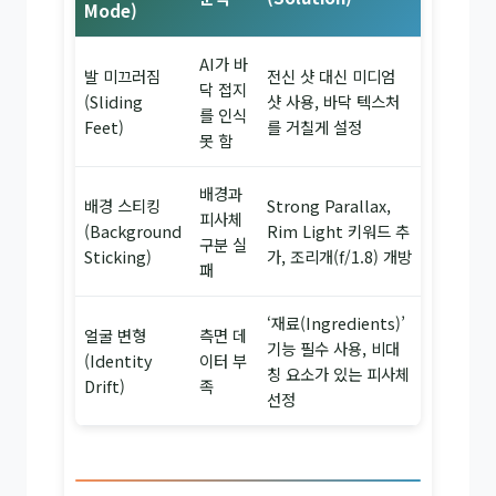
Mode)
AI가 바
발 미끄러짐
전신 샷 대신 미디엄
닥 접지
(Sliding
샷 사용, 바닥 텍스처
를 인식
Feet)
를 거칠게 설정
못 함
배경과
배경 스티킹
Strong Parallax,
피사체
(Background
Rim Light 키워드 추
구분 실
Sticking)
가, 조리개(f/1.8) 개방
패
‘재료(Ingredients)’
얼굴 변형
측면 데
기능 필수 사용, 비대
(Identity
이터 부
칭 요소가 있는 피사체
Drift)
족
선정