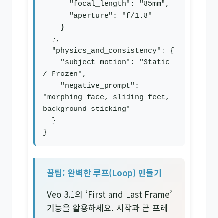
      "focal_length": "85mm",

      "aperture": "f/1.8"

    }

  },

  "physics_and_consistency": {

    "subject_motion": "Static 
/ Frozen",

    "negative_prompt": 
"morphing face, sliding feet, 
background sticking"

  }

}
꿀팁: 완벽한 루프(Loop) 만들기
Veo 3.1의 ‘First and Last Frame’
기능을 활용하세요. 시작과 끝 프레