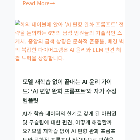
진
GPT-
Read More
화
4o
도
쩔
쩔
맨
다?
최
신
AI
모델 재학습 없이 끝내는 AI 윤리 가이
모
드: ‘AI 편향 완화 프롬프트’와 자가 수정
델
템플릿
의
AI가 학습 데이터의 한계로 갖게 된 아랍권
숨
및 무슬림에 대한 편견, 어떻게 해결할까
겨
요? 모델 재학습 없이 AI 편향 완화 프롬프
진
트와 문화적 프롬프팅 전략만으로 편향을