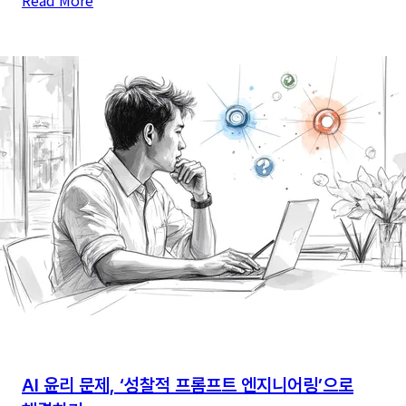
Read More
LLM
프롬프팅,
패턴
인식
사고의
사슬
(PA-
CoT)
완벽
가이드
AI 윤리 문제, ‘성찰적 프롬프트 엔지니어링’으로