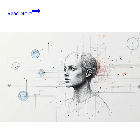
AI
Read More
추론
비용
절감의
혁신,
AutoTool로
81%
아끼고
성능
높이기