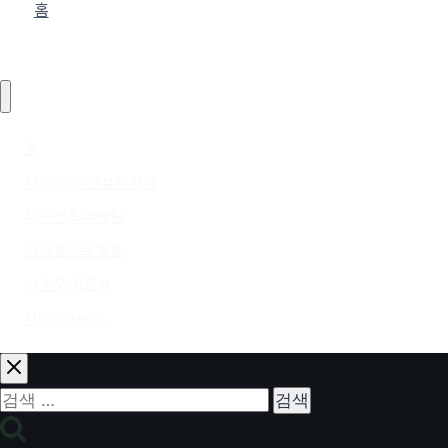
홈
홈
AI 교육 및 컨설팅 제공
AI 콘텐츠 마케팅
AI 프롬프트 활용
AI 업무 자동화
All contents
검색: