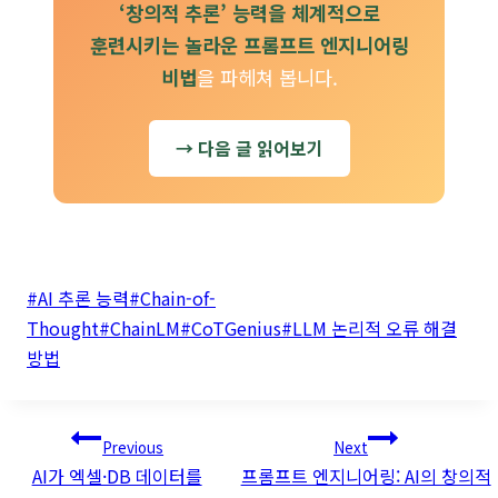
‘창의적 추론’ 능력을 체계적으로
훈련시키는 놀라운 프롬프트 엔지니어링
비법
을 파헤쳐 봅니다.
→ 다음 글 읽어보기
Post
#
AI 추론 능력
#
Chain-of-
Tags:
Thought
#
ChainLM
#
CoTGenius
#
LLM 논리적 오류 해결
방법
글
Previous
Next
탐색
AI가 엑셀·DB 데이터를
프롬프트 엔지니어링: AI의 창의적