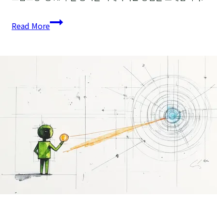
상식을
Read More
뒤엎는
최신
LLM
기법
7가지
(AI
추론
능력
강화)