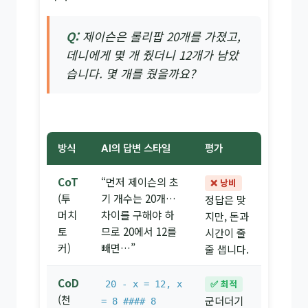
Q:
제이슨은 롤리팝 20개를 가졌고,
데니에게 몇 개 줬더니 12개가 남았
습니다. 몇 개를 줬을까요?
방식
AI의 답변 스타일
평가
CoT
“먼저 제이슨의 초
❌ 낭비
(투
기 개수는 20개…
정답은 맞
머치
차이를 구해야 하
지만, 돈과
토
므로 20에서 12를
시간이 줄
커)
빼면…”
줄 샙니다.
CoD
✅ 최적
20 - x = 12, x
(천
군더더기
= 8 #### 8