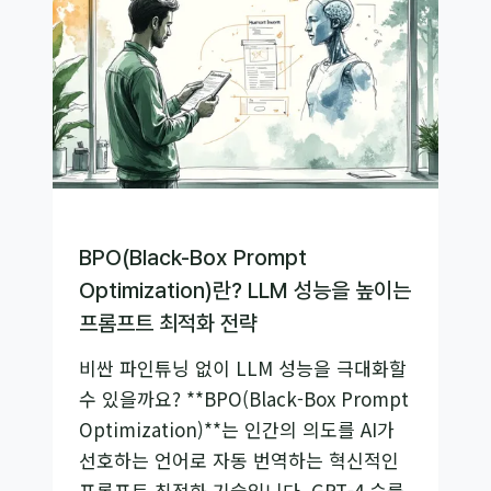
계)
프
트:
CoT
보
다
40
배
저
BPO(Black-Box Prompt
렴
Optimization)란? LLM 성능을 높이는
하
프롬프트 최적화 전략
게
GPT-
비싼 파인튜닝 없이 LLM 성능을 극대화할
4
수 있을까요? **BPO(Black-Box Prompt
성
Optimization)**는 인간의 의도를 AI가
능
선호하는 언어로 자동 번역하는 혁신적인
32%
프롬프트 최적화 기술입니다. GPT-4 승률