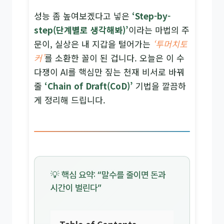
성능 좀 높여보겠다고 넣은
‘Step-by-
step(단계별로 생각해봐)’
이라는 마법의 주
문이, 실상은 내 지갑을 털어가는
‘투머치토
커’
를 소환한 꼴이 된 겁니다. 오늘은 이 수
다쟁이 AI를 핵심만 짚는 천재 비서로 바꿔
줄
‘Chain of Draft(CoD)’
기법을 깔끔하
게 정리해 드립니다.
💡 핵심 요약: “말수를 줄이면 돈과
시간이 벌린다”