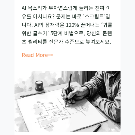
AI 목소리가 부자연스럽게 들리는 진짜 이
3
유를 아시나요? 문제는 바로 ‘스크립트’입
단
니다. AI의 잠재력을 120% 끌어내는 ‘귀를
계
위한 글쓰기’ 5단계 비법으로, 당신의 콘텐
진
츠 퀄리티를 전문가 수준으로 높여보세요.
화
AI
Read More
목
소
리
가
어
색
하
다
면?