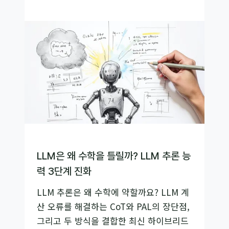
지
롬
프
트
캔
버
스
가
이
드:
‘감’이
아
LLM은 왜 수학을 틀릴까? LLM 추론 능
닌
력 3단계 진화
‘설
LLM 추론은 왜 수학에 약할까요? LLM 계
계’로
산 오류를 해결하는 CoT와 PAL의 장단점,
AI
그리고 두 방식을 결합한 최신 하이브리드
답