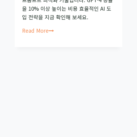
올
을 10% 이상 높이는 비용 효율적인 AI 도
리
입 전략을 지금 확인해 보세요.
는
BPO(Black-
Read More
법
Box
Prompt
Optimization)
란?
LLM
성
능
을
높
이
는
프