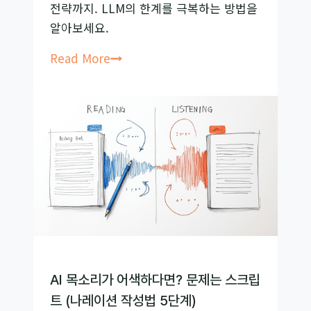
전략까지. LLM의 한계를 극복하는 방법을
변
알아보세요.
의
질
LLM
Read More
을
은
바
왜
꾸
수
는
학
법
을
틀
릴
까?
LLM
추
론
AI 목소리가 어색하다면? 문제는 스크립
능
트 (나레이션 작성법 5단계)
력