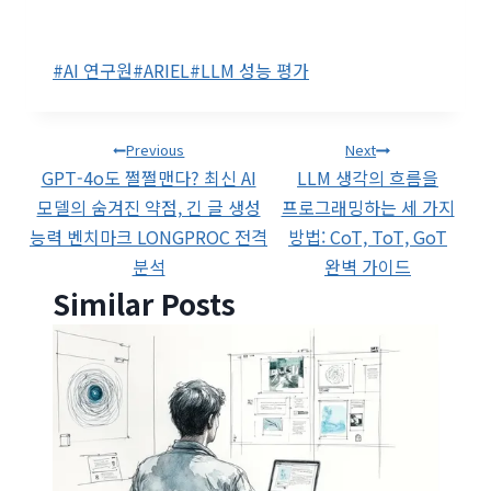
Post
#
AI 연구원
#
ARIEL
#
LLM 성능 평가
Tags:
글
Previous
Next
GPT-4o도 쩔쩔맨다? 최신 AI
LLM 생각의 흐름을
탐색
모델의 숨겨진 약점, 긴 글 생성
프로그래밍하는 세 가지
능력 벤치마크 LONGPROC 전격
방법: CoT, ToT, GoT
분석
완벽 가이드
Similar Posts