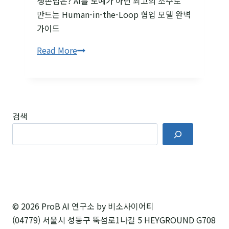
생존법은? AI를 노예가 아닌 최고의 조수로
만드는 Human-in-the-Loop 협업 모델 완벽
가이드
2025년,
Read More
상위
4%
만
살아남는다:
검색
AI
지배자의
비밀,
Human-
in-
the-
Loop
© 2026 ProB AI 연구소 by 비소사이어티
(04779) 서울시 성동구 뚝섬로1나길 5 HEYGROUND G708