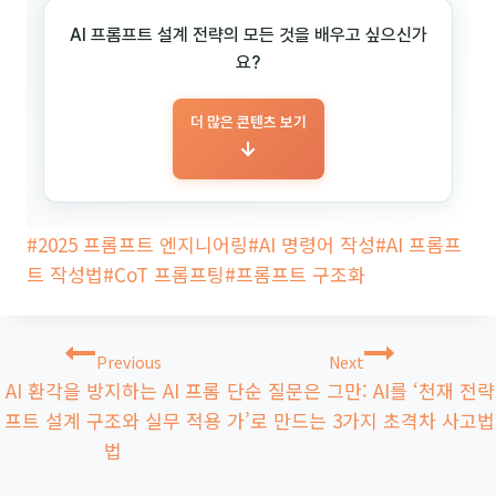
AI 프롬프트 설계 전략의 모든 것을 배우고 싶으신가
요?
더 많은 콘텐츠 보기
→
Post
#
2025 프롬프트 엔지니어링
#
AI 명령어 작성
#
AI 프롬프
Tags:
트 작성법
#
CoT 프롬프팅
#
프롬프트 구조화
글
Previous
Next
탐
AI 환각을 방지하는 AI 프롬
단순 질문은 그만: AI를 ‘천재 전략
색
프트 설계 구조와 실무 적용
가’로 만드는 3가지 초격차 사고법
법