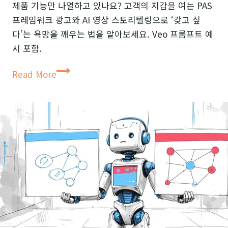
제품 기능만 나열하고 있나요? 고객의 지갑을 여는 PAS
프레임워크 광고와 AI 영상 스토리텔링으로 ‘갖고 싶
다’는 욕망을 깨우는 법을 알아보세요. Veo 프롬프트 예
시 포함.
제
Read More
품
이
아
닌
‘경
험’을
파
는
AI
영
상