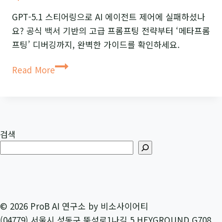
비
GPT-5.1 스티어링으로 AI 에이전트 제어에 실패하셨나
밀:
요? 공식 백서 기반의 고급 프롬프팅 전략부터 ‘메타프롬
복
프팅’ 디버깅까지, 완벽한 가이드를 확인하세요.
잡
GPT-
성
Read More
5.1
원
스
칙
티
어
검색
링
완
벽
가
이
드:
© 2026 ProB AI 연구소 by 비소사이어티
AI
(04779) 서울시 성동구 뚝섬로1나길 5 HEYGROUND G708