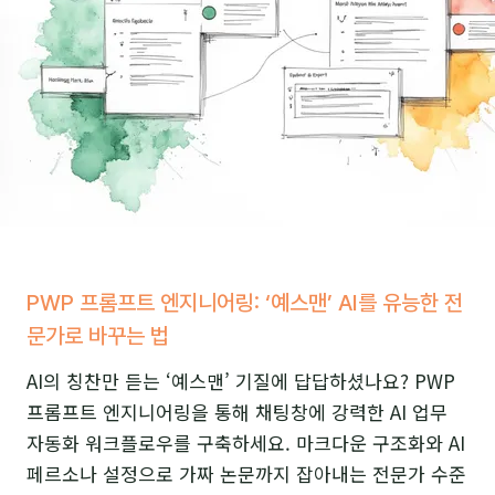
을
망
치
는
이
유:
‘AI
워
크
PWP 프롬프트 엔지니어링: ‘예스맨’ AI를 유능한 전
플
문가로 바꾸는 법
로
우’의
AI의 칭찬만 듣는 ‘예스맨’ 기질에 답답하셨나요? PWP
비
프롬프트 엔지니어링을 통해 채팅창에 강력한 AI 업무
밀
자동화 워크플로우를 구축하세요. 마크다운 구조화와 AI
페르소나 설정으로 가짜 논문까지 잡아내는 전문가 수준