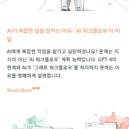
스
토
리
AI가 복잡한 일을 망치는 이유: ‘AI 워크플로우’의 비
텔
밀
링:
고
AI에게 복잡한 작업을 맡기고 실망하셨나요? 문제는 지
객
식이 아닌 ‘AI 워크플로우’ 계획 능력입니다. GPT-4의
욕
한계와 AI가 ‘그래프 워크플로우’를 처리하지 못하는 이
망
유를 명쾌하게 설명합니다.
을
AI
깨
Read More
가
우
복
는
잡
법
한
일