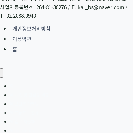
에
사업자등록번호: 264-81-30276 / E. kai_bs@naver.com /
이
T. 02.2088.0940
전
개인정보처리방침
트
이용약관
제
어
홈
전
략
홈
AI 교육 및 컨설팅 제공
AI 콘텐츠 마케팅
AI 프롬프트 활용
AI 업무 자동화
All contents