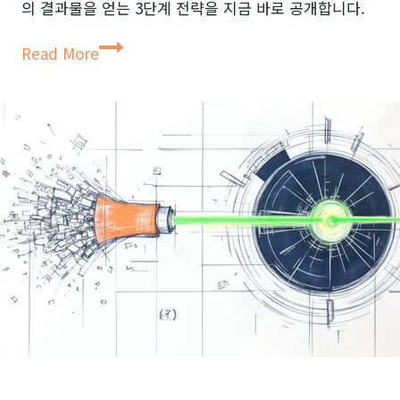
의 결과물을 얻는 3단계 전략을 지금 바로 공개합니다.
PWP
Read More
프
롬
프
트
엔
지
니
어
링:
‘예
스
맨’
AI
를