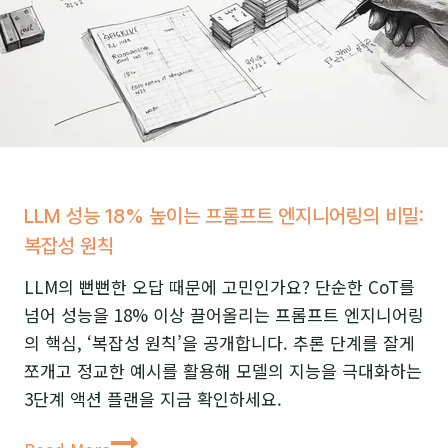
된
다
면?
LLMLingua
로
프
롬
LLM 성능 18% 높이는 프롬프트 엔지니어링의 비밀:
프
복잡성 원칙
트
다
LLM의 뻔뻔한 오답 때문에 고민인가요? 단순한 CoT를
이
넘어 성능을 18% 이상 끌어올리는 프롬프트 엔지니어링
어
의 핵심, ‘복잡성 원칙’을 공개합니다. 추론 단계를 잘게
트
쪼개고 정교한 예시를 활용해 모델의 지능을 극대화하는
하
3단계 액션 플랜을 지금 확인하세요.
기
LLM