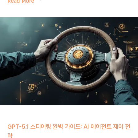
Read More
성
능
18%
높
이
는
프
롬
프
트
엔
지
니
어
GPT-5.1 스티어링 완벽 가이드: AI 에이전트 제어 전
링
략
의