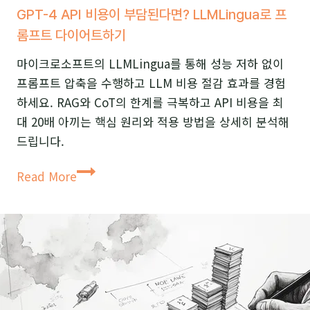
GPT-4 API 비용이 부담된다면? LLMLingua로 프
유
롬프트 다이어트하기
능
한
마이크로소프트의 LLMLingua를 통해 성능 저하 없이
전
프롬프트 압축을 수행하고 LLM 비용 절감 효과를 경험
문
하세요. RAG와 CoT의 한계를 극복하고 API 비용을 최
가
대 20배 아끼는 핵심 원리와 적용 방법을 상세히 분석해
로
드립니다.
바
GPT-
꾸
Read More
4
는
API
법
비
용
이
부
담